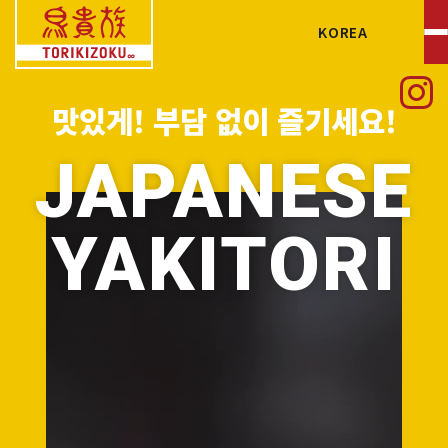
KOREA
ABOUT TORIKIZOKU
맛있게! 부담 없이 즐기세요!
MENU
JAPANESE
LOCATION
YAKITORI
NEWS
CONTACT/CAREER
PRIVACY POLICY