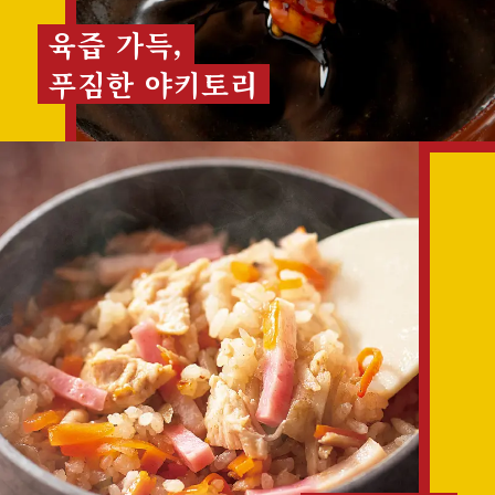
육즙 가득,
푸짐한 야키토리